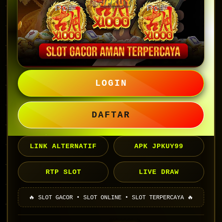
LOGIN
DAFTAR
LINK ALTERNATIF
APK JPKUY99
RTP SLOT
LIVE DRAW
🔥 SLOT GACOR • SLOT ONLINE • SLOT TERPERCAYA 🔥