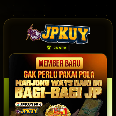
🏆 JUARA 1 SLOT GACOR SEINDONESI