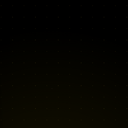
A 2026 🏆